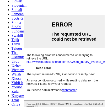
Slovak
Slovenian
Somali
Samoan
Scots Gaelic
Shona
Sindhi
Sundanese
Swahili
Tajik
Tamil
Telugu
Thai
Ukrainian
Urdu
Uzbek
Vietnamese
Welsh
Xhosa
Yiddish
Yoruba
Zulu
Kinyarwanda
Tatar
Oriya