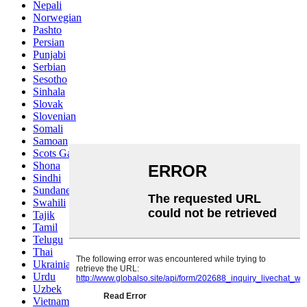
Nepali
Norwegian
Pashto
Persian
Punjabi
Serbian
Sesotho
Sinhala
Slovak
Slovenian
Somali
Samoan
Scots Gaelic
Shona
Sindhi
Sundanese
Swahili
Tajik
Tamil
Telugu
Thai
Ukrainian
Urdu
Uzbek
Vietnamese